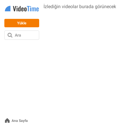
İzlediğin videolar burada görünecek
Videolara Göz At
Yükle
Ara
Ana Sayfa